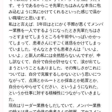
す。そうであるからこそ先輩たちはみんな本当に包
み込むように気にかけてくれるといった感じで温か
い職場だと思います。
私はと言えば、1年目はとにかく手際が悪くてメンバ
ー業務を一人でするようになったとき先輩たちはさ
っとすませてしまうところを午前中いっぱいかかっ
てしまって、患者さんにすごく迷惑をかけてしまっ
ていました。そんなときでも患者さんは「いいよ、
いいよ」と新人の私には全然怒らないんですが、申
し訳なくて、自分で自分が許せなくて、涙が出てし
まうということもありました。その悔しさがこれに
ついては、自分で克服するしかないという思いにつ
ながって、点滴とかルートとか採血とか処置とか、
自分からやらせてください、というようになれた、
というか仕事に対する積極性につながっていきまし
た。
現在はリーダー業務をしだしていて、メンバー業務
の時とは違って全体の患者さんの把握、アセスメン