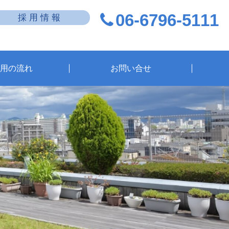
06-6796-5111
採 用 情 報
用の流れ
お問い合せ