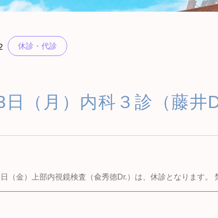
休診・代診
2
3日（月）内科３診（藤井D
。
31日（金）上部内視鏡検査（兪秀徳Dr.）は、休診となります。