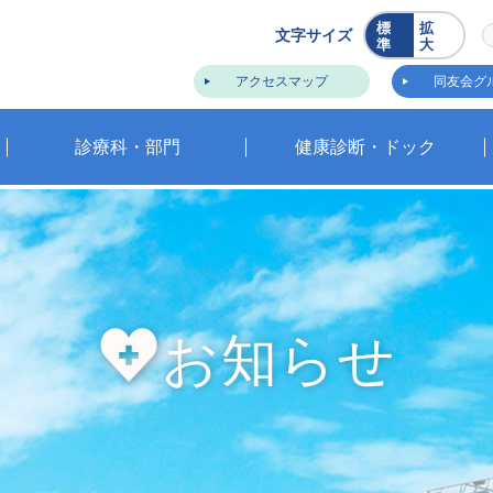
標
拡
文字サイズ
準
大
アクセスマップ
同友会グ
診療科・部門
健康診断・ドック
お知らせ