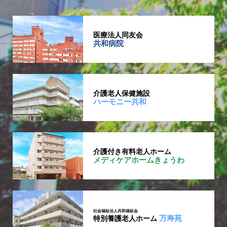
医療法人同友会
共和病院
介護老人保健施設
ハーモニー共和
介護付き有料老人ホーム
メディケアホームきょうわ
社会福祉法人共和福祉会
万寿苑
特別養護老人ホーム