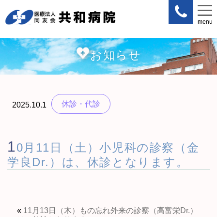
menu
menu
お知らせ
休診・代診
2025.10.1
1
0月11日（土）小児科の診察（金
学良Dr.）は、休診となります。
«
11月13日（木）もの忘れ外来の診察（高富栄Dr.）