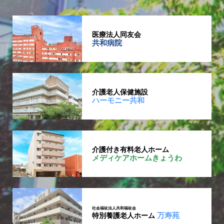
医療法人同友会
共和病院
介護老人保健施設
ハーモニー共和
介護付き有料老人ホーム
メディケアホームきょうわ
社会福祉法人共和福祉会
万寿苑
特別養護老人ホーム