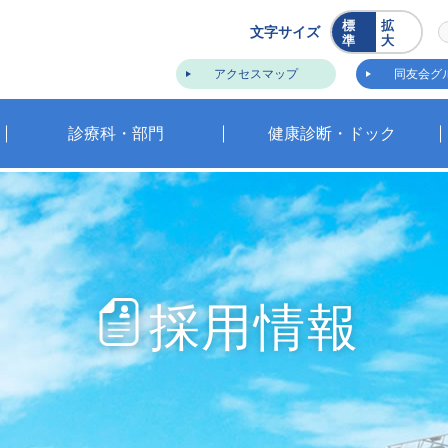
標
拡
文字サイズ
準
大
アクセスマップ
同友会グ
診療科・部門
健康診断・ドック
採用情報