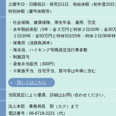
土曜半日・日曜祝日・研究日1日、有給休暇（初年度10日
特別休暇（慶弔休暇等）
社会保険、健康保険、厚生年金、雇用、労災
永年勤続表彰（5年：金３万円と特休２日/10年：金30
２日/20年：金50万円と特休5日/25年：特休２日/30年
保養所（淡路島洲本）
海水浴、ハイキング等職員交流行事多数
制服貸与
昼食弁当販売（300円）
※家族手当、住宅手当、賞与等は年俸に含む
詳しくはこちら
当院規定により優遇。詳細はお問い合わせください。
法人本部 事務局長 郭（カク）まで
電話番号：06-6718-2221（代）