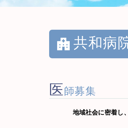
共和病
医
師募集
地域社会に密着し