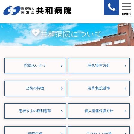
menu
menu
共和病院について
院長あいさつ
理念/基本方針
当院の特徴
沿革/施設基準
患者さまの権利憲章
個人情報保護方針
病院指標
アクセス・交通