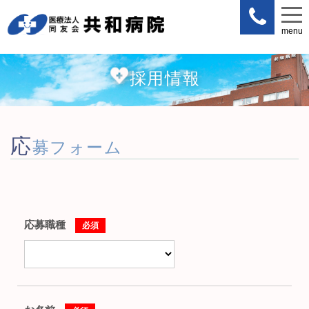
menu
menu
採用情報
応
募フォーム
応募職種
必須