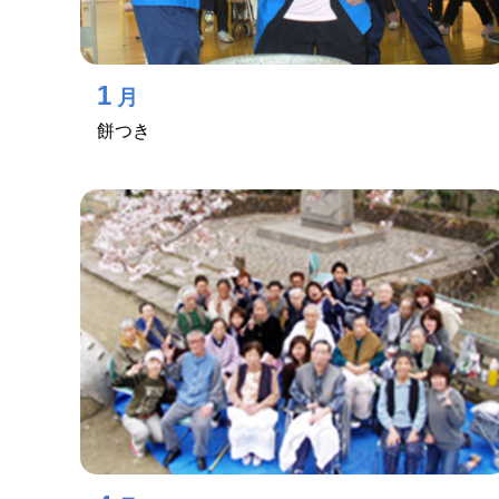
1
月
餅つき