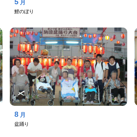
5
月
鯉のぼり
8
月
盆踊り