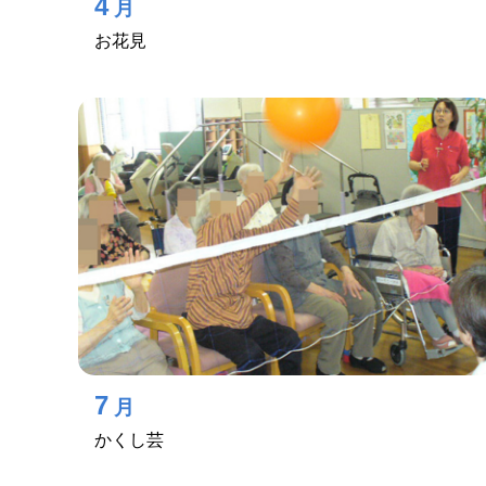
4
月
お花見
7
月
かくし芸