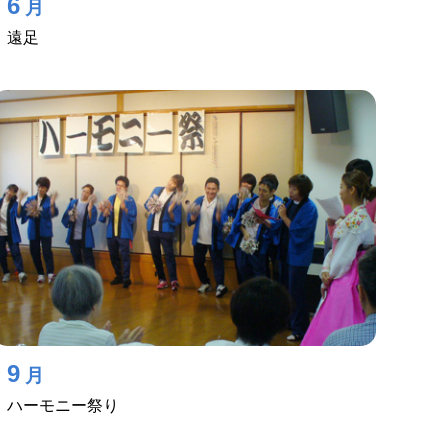
6
月
遠足
9
月
ハーモニー祭り